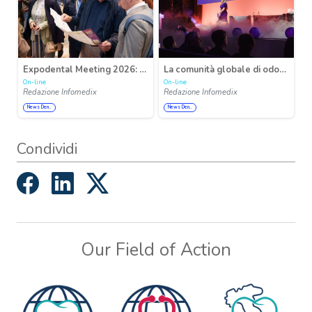
Expodental Meeting 2026: crescita costante, innovazione e internazionalità al centro del futuro del dentale
La comunità globale di odontoiatria digitale si riunisce in occasione di Insights 2026
On-line
On-line
Redazione Infomedix
Redazione Infomedix
News Den..
News Den..
Condividi
Our Field of Action