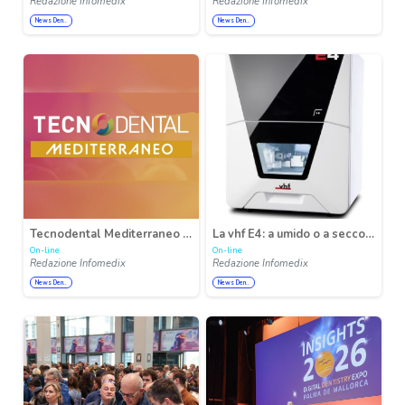
Redazione Infomedix
Redazione Infomedix
News Den..
News Den..
Tecnodental Mediterraneo 2026: è a Napoli dal 6 al 7 novembre, a Città della Scienza, l’appuntamento dedicato all’innovazione odontotecnica
La vhf E4: a umido o a secco – lavorazione dei blocchi per tutti
On-line
On-line
Redazione Infomedix
Redazione Infomedix
News Den..
News Den..