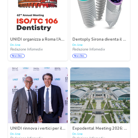
UNIDI organizza a Roma l’Annual Meeting ISO/TC 106 Dentistry 2026
Dentsply Sirona diventa il distributore esclusivo delle soluzioni implant protesiche MIS in Italia
On-line
On-line
Redazione Infomedix
Redazione Infomedix
News Den..
News Den..
UNIDI rinnova i vertici per il biennio 2026-2028: Gianfranco Berrutti è il nuovo presidente
Expodental Meeting 2026: visione strategica e internazionalizzazione della partnership UNIDI e IEG
On-line
On-line