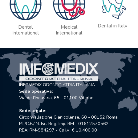
Dental in Italy
Dental
Medical
International
International
INFOMEDIX ODONTOIATRIA ITALIANA
Sede operativa:
Via dell'Industria, 65 - 01100 Viterbo
Sede legale:
Circonvallazione Gianicolense, 68 - 00152 Roma
P.I./C.F./ N. Isc. Reg. Imp. RM - 01612570562 -
REA: RM-984297 - Cs i.v.: € 10.400,00