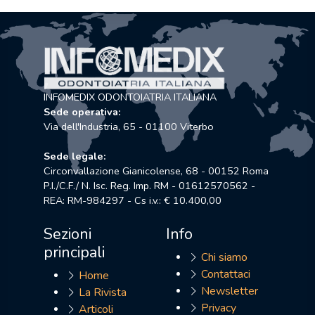
INFOMEDIX ODONTOIATRIA ITALIANA
Sede operativa:
Via dell'Industria, 65 - 01100 Viterbo
Sede legale:
Circonvallazione Gianicolense, 68 - 00152 Roma
P.I./C.F./ N. Isc. Reg. Imp. RM - 01612570562 -
REA: RM-984297 - Cs i.v.: € 10.400,00
Sezioni
Info
principali
Chi siamo
Contattaci
Home
Newsletter
La Rivista
Privacy
Articoli