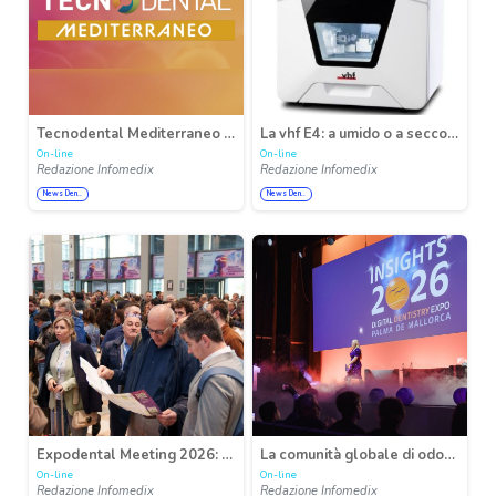
Tecnodental Mediterraneo 2026: è a Napoli dal 6 al 7 novembre, a Città della Scienza, l’appuntamento dedicato all’innovazione odontotecnica
La vhf E4: a umido o a secco – lavorazione dei blocchi per tutti
On-line
On-line
Redazione Infomedix
Redazione Infomedix
News Den..
News Den..
Expodental Meeting 2026: crescita costante, innovazione e internazionalità al centro del futuro del dentale
La comunità globale di odontoiatria digitale si riunisce in occasione di Insights 2026
On-line
On-line
Redazione Infomedix
Redazione Infomedix