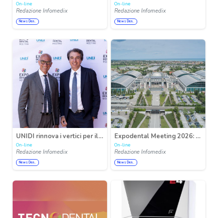
On-line
On-line
Redazione Infomedix
Redazione Infomedix
News Den..
News Den..
UNIDI rinnova i vertici per il biennio 2026-2028: Gianfranco Berrutti è il nuovo presidente
Expodental Meeting 2026: visione strategica e internazionalizzazione della partnership UNIDI e IEG
On-line
On-line
Redazione Infomedix
Redazione Infomedix
News Den..
News Den..