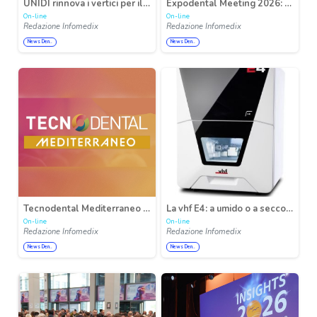
UNIDI rinnova i vertici per il biennio 2026-2028: Gianfranco Berrutti è il nuovo presidente
Expodental Meeting 2026: visione strategica e internazionalizzazione della partnership UNIDI e IEG
On-line
On-line
Redazione Infomedix
Redazione Infomedix
News Den..
News Den..
Tecnodental Mediterraneo 2026: è a Napoli dal 6 al 7 novembre, a Città della Scienza, l’appuntamento dedicato all’innovazione odontotecnica
La vhf E4: a umido o a secco – lavorazione dei blocchi per tutti
On-line
On-line
Redazione Infomedix
Redazione Infomedix
News Den..
News Den..