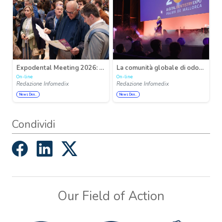
Expodental Meeting 2026: crescita costante, innovazione e internazionalità al centro del futuro del dentale
La comunità globale di odontoiatria digitale si riunisce in occasione di Insights 2026
On-line
On-line
Redazione Infomedix
Redazione Infomedix
News Den..
News Den..
Condividi
Our Field of Action