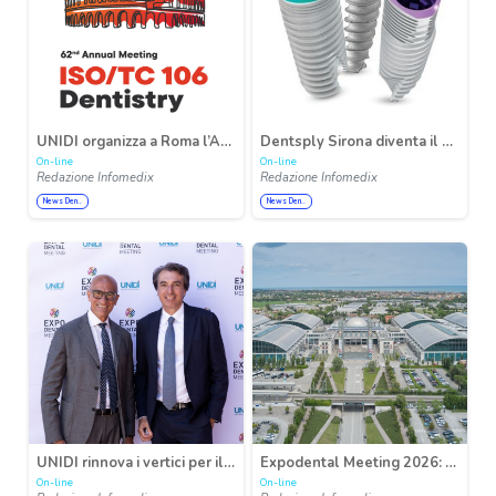
UNIDI organizza a Roma l’Annual Meeting ISO/TC 106 Dentistry 2026
Dentsply Sirona diventa il distributore esclusivo delle soluzioni implant protesiche MIS in Italia
On-line
On-line
Redazione Infomedix
Redazione Infomedix
News Den..
News Den..
UNIDI rinnova i vertici per il biennio 2026-2028: Gianfranco Berrutti è il nuovo presidente
Expodental Meeting 2026: visione strategica e internazionalizzazione della partnership UNIDI e IEG
On-line
On-line