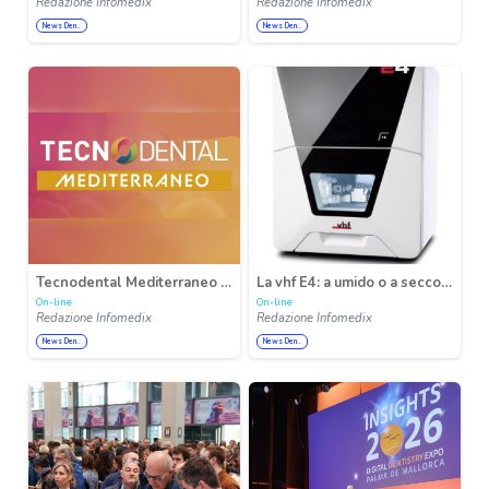
Redazione Infomedix
Redazione Infomedix
News Den..
News Den..
Tecnodental Mediterraneo 2026: è a Napoli dal 6 al 7 novembre, a Città della Scienza, l’appuntamento dedicato all’innovazione odontotecnica
La vhf E4: a umido o a secco – lavorazione dei blocchi per tutti
On-line
On-line
Redazione Infomedix
Redazione Infomedix
News Den..
News Den..