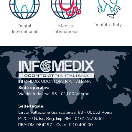
Dental in Italy
Dental
Medical
International
International
INFOMEDIX ODONTOIATRIA ITALIANA
Sede operativa:
Via dell'Industria, 65 - 01100 Viterbo
Sede legale:
Circonvallazione Gianicolense, 68 - 00152 Roma
P.I./C.F./ N. Isc. Reg. Imp. RM - 01612570562 -
REA: RM-984297 - Cs i.v.: € 10.400,00