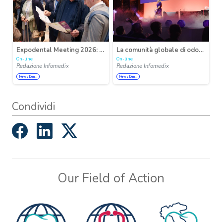
Expodental Meeting 2026: crescita costante, innovazione e internazionalità al centro del futuro del dentale
La comunità globale di odontoiatria digitale si riunisce in occasione di Insights 2026
On-line
On-line
Redazione Infomedix
Redazione Infomedix
News Den..
News Den..
Condividi
Our Field of Action